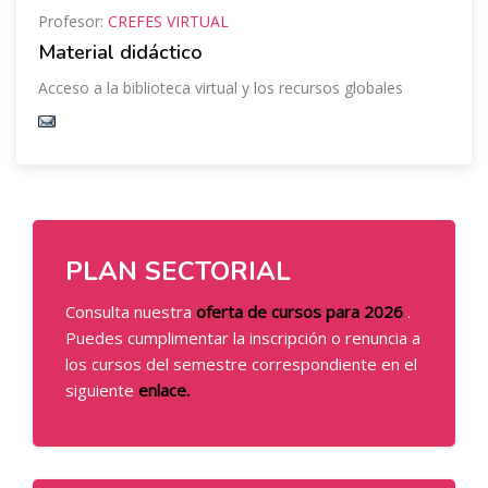
Profesor:
CREFES VIRTUAL
Material didáctico
Acceso a la biblioteca virtual y los recursos globales
Bloques
Bloques
Salta [Cocoon] Custom HTML
PLAN SECTORIAL
Consulta nuestra
oferta de cursos para 2026
.
Puedes cumplimentar la inscripción o renuncia a
los cursos del semestre correspondiente en el
siguiente
enlace
.