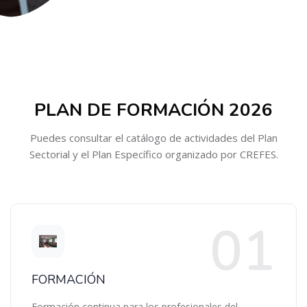
Salta al contenido principal
Bloques
Salta [Cocoon] Custom HTML
PLAN DE FORMACIÓN 2026
Puedes consultar el catálogo de actividades del Plan
Sectorial y el Plan Específico organizado por CREFES.
FORMACIÓN
Formación continua para los profesionales del